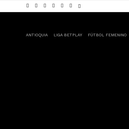
Skip
twitter
facebook
youtube
instagram
telegram
whatsapp
tiktok
to
main
content
ANTIOQUIA
LIGA BETPLAY
FÚTBOL FEMENINO