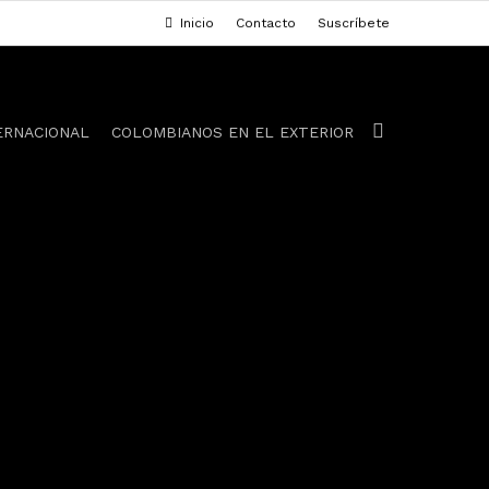
Inicio
Contacto
S
u
s
c
r
í
b
e
t
e
search
ERNACIONAL
COLOMBIANOS EN EL EXTERIOR