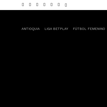
Skip
twitter
facebook
youtube
instagram
telegram
whatsapp
tiktok
to
main
content
ANTIOQUIA
LIGA BETPLAY
FÚTBOL FEMENINO