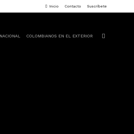
Inicio
Contacto
S
u
s
c
r
í
b
e
t
e
search
NACIONAL
COLOMBIANOS EN EL EXTERIOR