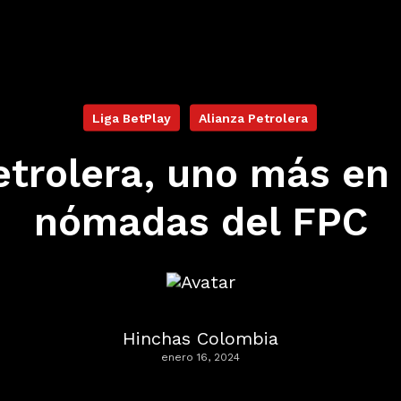
Liga BetPlay
Alianza Petrolera
etrolera, uno más en l
nómadas del FPC
Hinchas Colombia
enero 16, 2024