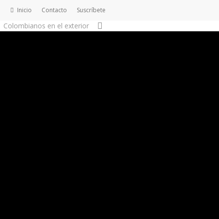
Inicio
Contacto
S
u
s
c
r
í
b
e
t
e
search
Colombianos en el exterior