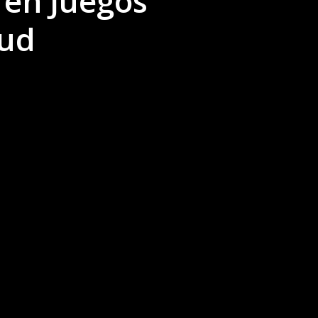
 en Juegos
tud