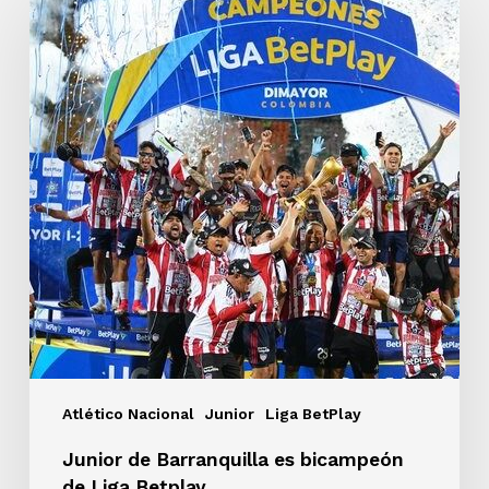
Barranquilla
es
bicampeón
de
Liga
Betplay
Atlético Nacional
Junior
Liga BetPlay
Junior de Barranquilla es bicampeón
de Liga Betplay