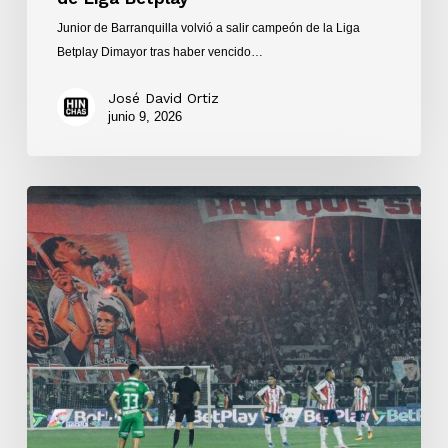
Junior de Barranquilla volvió a salir campeón de la Liga
Betplay Dimayor tras haber vencido…
José David Ortiz
junio 9, 2026
Junior
de
Barranquilla
goleó
3-
0
a
Atlético
Nacional