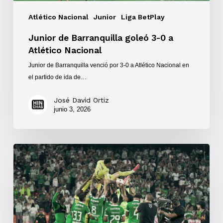
Atlético Nacional
Junior
Liga BetPlay
Junior de Barranquilla goleó 3-0 a
Atlético Nacional
Junior de Barranquilla venció por 3-0 a Atlético Nacional en
el partido de ida de…
José David Ortiz
junio 3, 2026
Atlético
Nacional
venció
a
Deportes
Tolima
y