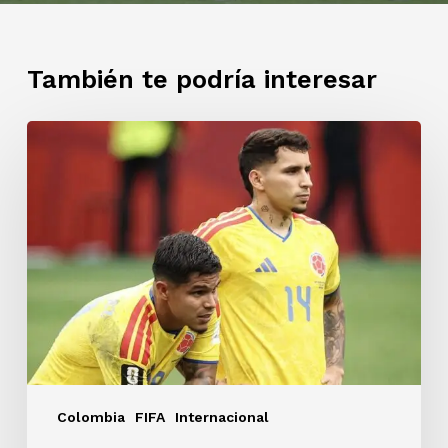
También te podría interesar
Adiós
a
la
Selección
Colombia:
se
acabó
el
sueño
mundialista
Colombia
FIFA
Internacional