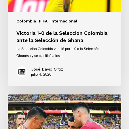
Selección
de
Ghana
Colombia
FIFA
Internacional
Victoria 1-0 de la Selección Colombia
ante la Selección de Ghana
La Selección Colombia venció por 1-0 a la Selección
Ghanésa y se clasificó a los…
José David Ortiz
julio 4, 2026
Colombia
y
Portugal
empataron
0-