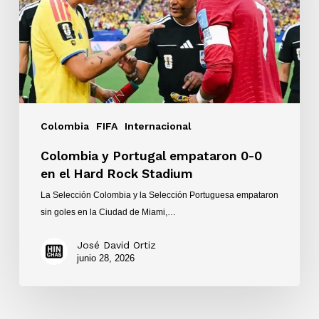
0
en
el
Hard
Rock
Stadium
Colombia
FIFA
Internacional
Colombia y Portugal empataron 0-0
en el Hard Rock Stadium
La Selección Colombia y la Selección Portuguesa empataron
sin goles en la Ciudad de Miami,…
José David Ortiz
junio 28, 2026