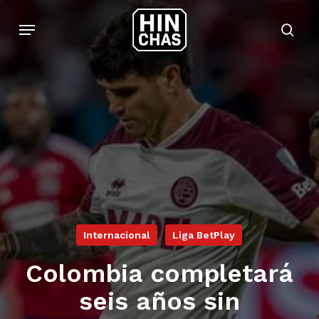
Skip
Menu
to
sear
main
content
Internacional
Liga BetPlay
Colombia completará
seis años sin