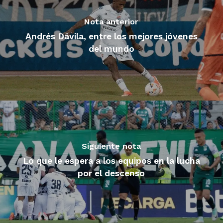
Nota anterior
Andrés Dávila, entre los mejores jóvenes
del mundo
Siguiente nota
Lo que le espera a los equipos en la lucha
por el descenso