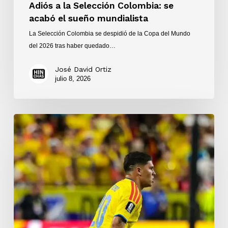
Adiós a la Selección Colombia: se
acabó el sueño mundialista
La Selección Colombia se despidió de la Copa del Mundo
del 2026 tras haber quedado…
José David Ortiz
julio 8, 2026
Victoria
1-
0
de
la
Selección
Colombia
ante
la