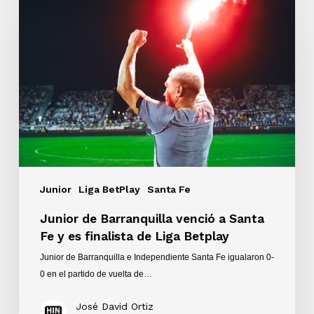
de
Barranquilla
venció
a
Santa
Fe
y
es
finalista
de
Liga
Junior
Liga BetPlay
Santa Fe
Betplay
Junior de Barranquilla venció a Santa
Fe y es finalista de Liga Betplay
Junior de Barranquilla e Independiente Santa Fe igualaron 0-
0 en el partido de vuelta de…
José David Ortiz