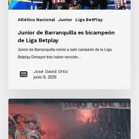
Atlético Nacional
Junior
Liga BetPlay
Junior de Barranquilla es bicampeón
de Liga Betplay
Junior de Barranquilla volvió a salir campeón de la Liga
Betplay Dimayor tras haber vencido…
José David Ortiz
junio 9, 2026
Junior
de
Barranquilla
goleó
3-