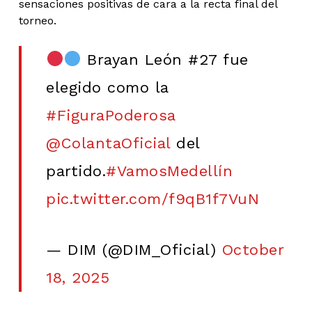
sensaciones positivas de cara a la recta final del
torneo.
Brayan León #27 fue
elegido como la
#FiguraPoderosa
@ColantaOficial
del
partido.
#VamosMedellín
pic.twitter.com/f9qB1f7VuN
— DIM (@DIM_Oficial)
October
18, 2025