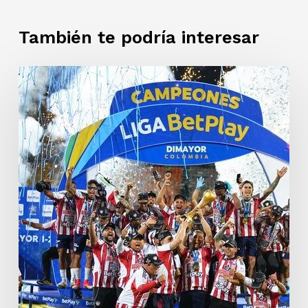
También te podría interesar
Junior
de
Barranquilla
es
bicampeón
de
Liga
Betplay