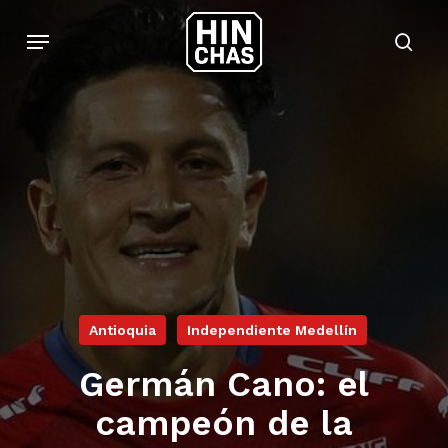
Skip
Menu
to
sear
main
content
Antioquia
Independiente Medellín
Germán Cano: el
campeón de la