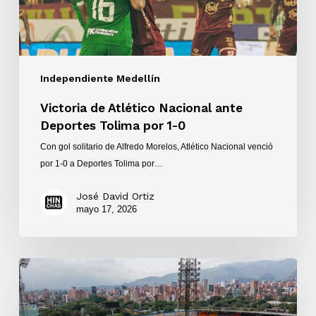
1-
0
Independiente Medellín
Victoria de Atlético Nacional ante
Deportes Tolima por 1-0
Con gol solitario de Alfredo Morelos, Atlético Nacional venció
por 1-0 a Deportes Tolima por…
José David Ortiz
mayo 17, 2026
El
Atanasio
Girardot