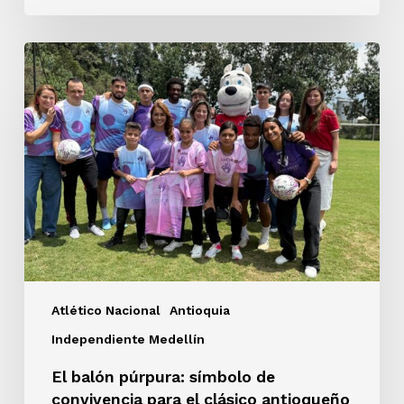
El
balón
púrpura:
símbolo
de
convivencia
para
el
clásico
antioqueño
Atlético Nacional
Antioquia
Independiente Medellín
El balón púrpura: símbolo de
convivencia para el clásico antioqueño