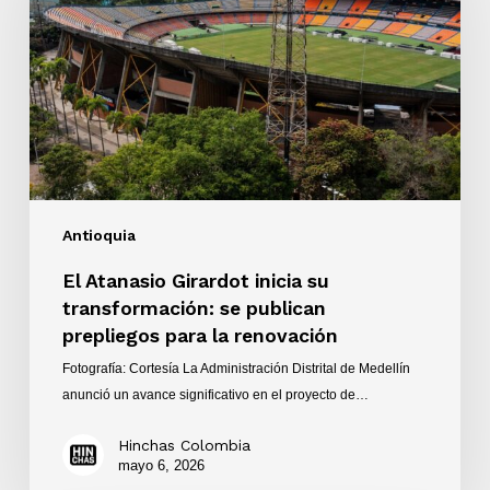
inicia
su
transformación:
se
publican
prepliegos
para
la
renovación
Antioquia
El Atanasio Girardot inicia su
transformación: se publican
prepliegos para la renovación
Fotografía: Cortesía La Administración Distrital de Medellín
anunció un avance significativo en el proyecto de…
Hinchas Colombia
mayo 6, 2026