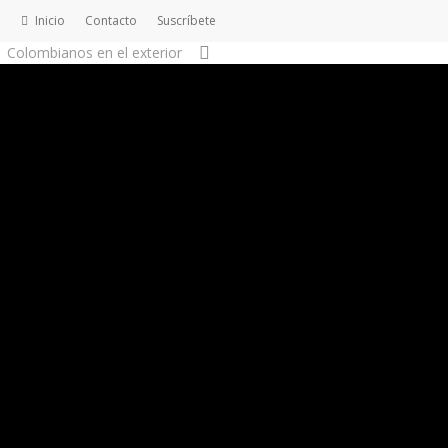
Inicio
Contacto
S
u
s
c
r
í
b
e
t
e
search
Colombianos en el exterior