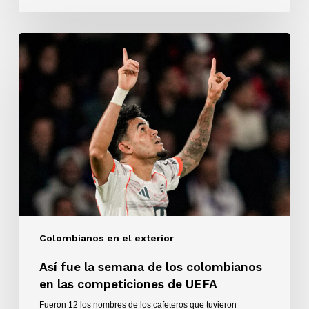
Así
fue
la
semana
de
los
colombianos
en
las
competiciones
de
UEFA
Colombianos en el exterior
Así fue la semana de los colombianos
en las competiciones de UEFA
Fueron 12 los nombres de los cafeteros que tuvieron