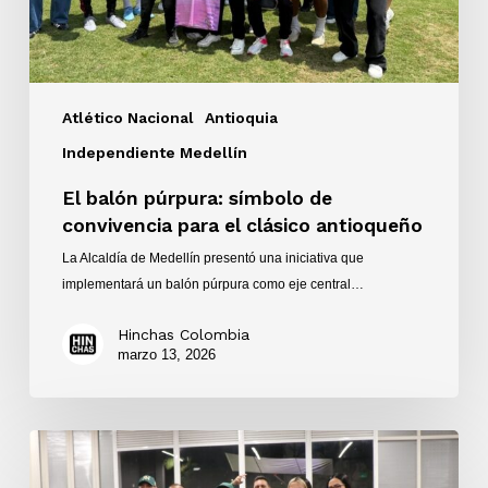
clásico
antioqueño
Atlético Nacional
Antioquia
Independiente Medellín
El balón púrpura: símbolo de
convivencia para el clásico antioqueño
La Alcaldía de Medellín presentó una iniciativa que
implementará un balón púrpura como eje central…
Hinchas Colombia
marzo 13, 2026
Música
y