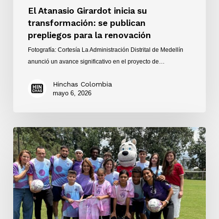
El Atanasio Girardot inicia su
transformación: se publican
prepliegos para la renovación
Fotografía: Cortesía La Administración Distrital de Medellín
anunció un avance significativo en el proyecto de…
Hinchas Colombia
mayo 6, 2026
El
balón
púrpura:
símbolo
de
convivencia
para
el