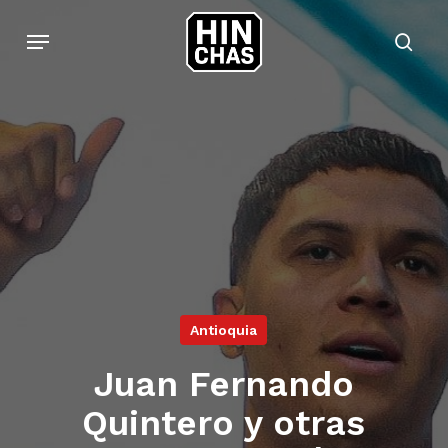
Skip
Menu
to
sear
main
content
Antioquia
Juan Fernando
Quintero y otras