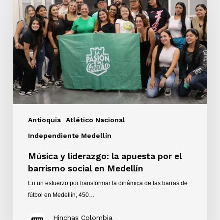
liderazgo:
la
apuesta
por
el
barrismo
social
en
Medellín
Antioquia
Atlético Nacional
Independiente Medellín
Música y liderazgo: la apuesta por el
barrismo social en Medellín
En un esfuerzo por transformar la dinámica de las barras de
fútbol en Medellín, 450…
Hinchas Colombia