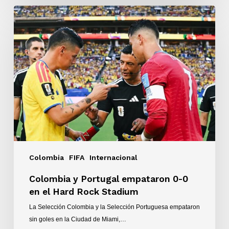
Colombia
y
Portugal
empataron
0-
0
en
el
Hard
Rock
Stadium
Colombia
FIFA
Internacional
Colombia y Portugal empataron 0-0
en el Hard Rock Stadium
La Selección Colombia y la Selección Portuguesa empataron
sin goles en la Ciudad de Miami,…