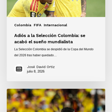
sueño
mundialista
Colombia
FIFA
Internacional
Adiós a la Selección Colombia: se
acabó el sueño mundialista
La Selección Colombia se despidió de la Copa del Mundo
del 2026 tras haber quedado…
José David Ortiz
julio 8, 2026
Victoria
1-
0
de