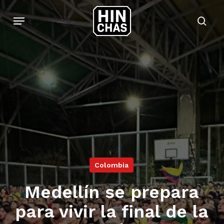
Skip
Menu
to
sear
main
content
Colombia
Medellín se prepara
para vivir la final de la