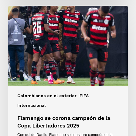
Flamengo
se
corona
campeón
de
la
Copa
Libertadores
2025
Colombianos en el exterior
FIFA
Internacional
Flamengo se corona campeón de la
Copa Libertadores 2025
Con gol de Danilo, Flamengo se consagró campeón de la