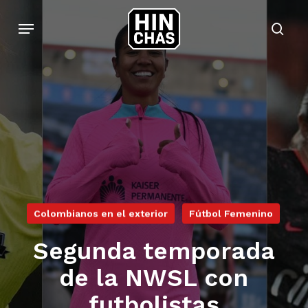
Skip
Menu
to
sear
main
content
Colombianos en el exterior
Fútbol Femenino
Segunda temporada
de la NWSL con
futbolistas