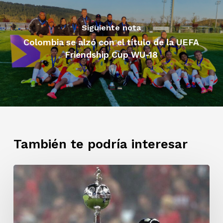
Siguiente nota
Colombia se alzó con el título de la UEFA
Friendship Cup WU-18
También te podría interesar
Equipos
colombianos
en
la
fecha