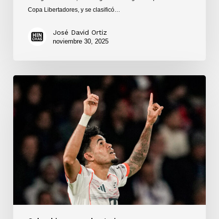
Copa Libertadores, y se clasificó…
José David Ortiz
noviembre 30, 2025
Así
fue
la
semana
de
los
colombianos
en
las
competiciones
de
UEFA