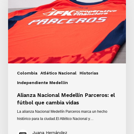
Medellín
Parceros:
el
fútbol
que
cambia
vidas
Colombia
Atlético Nacional
Historias
Independiente Medellín
Alianza Nacional Medellín Parceros: el
fútbol que cambia vidas
La alianza Nacional Medellín Parceros marca un hecho
histórico para la ciudad.El Atlético Nacional y…
Juana Hernández