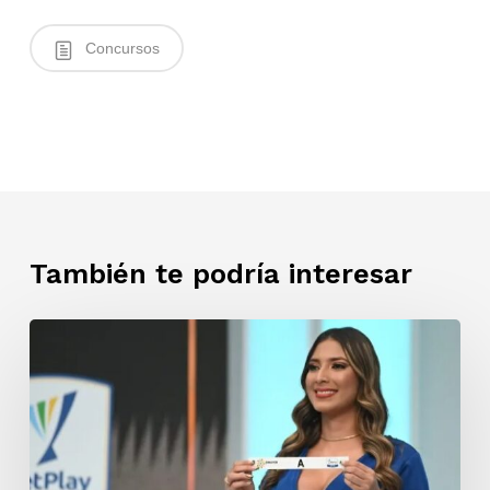
Concursos
También te podría interesar
Junio
tendrá
emociones:
así
se
jugarán
los