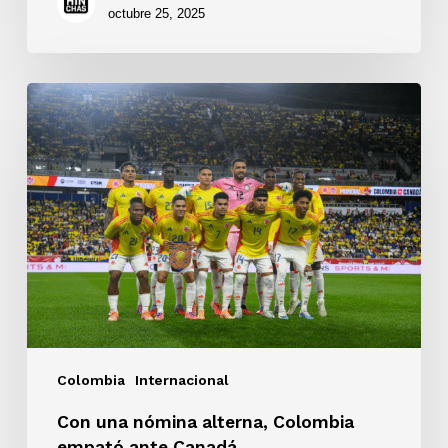
octubre 25, 2025
Con
una
nómina
alterna,
Colombia
empató
ante
Canadá
Colombia
Internacional
Con una nómina alterna, Colombia
empató ante Canadá