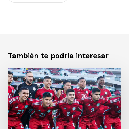
También te podría interesar
Selección
Colombia:
última
preparación
antes
de
la
Copa
América