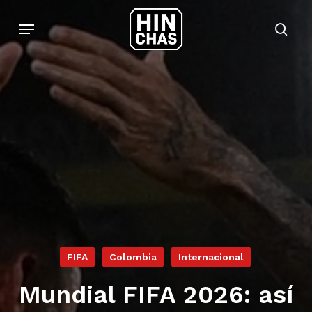
Skip
Menu
to
sear
main
content
FIFA
Colombia
Internacional
Mundial FIFA 2026: así