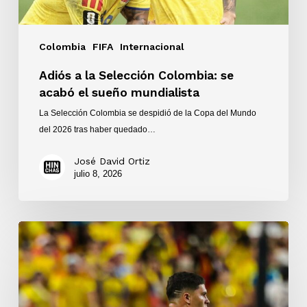
Colombia
FIFA
Internacional
Adiós a la Selección Colombia: se
acabó el sueño mundialista
La Selección Colombia se despidió de la Copa del Mundo
del 2026 tras haber quedado…
José David Ortiz
julio 8, 2026
Victoria
1-
0
de
la