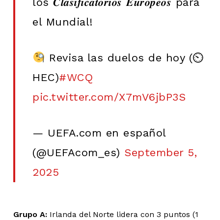
los 𝑪𝒍𝒂𝒔𝒊𝒇𝒊𝒄𝒂𝒕𝒐𝒓𝒊𝒐𝒔 𝑬𝒖𝒓𝒐𝒑𝒆𝒐𝒔 para
el Mundial!
Revisa las duelos de hoy (⏲
HEC)
#WCQ
pic.twitter.com/X7mV6jbP3S
— UEFA.com en español
(@UEFAcom_es)
September 5,
2025
Grupo A:
Irlanda del Norte lidera con 3 puntos (1