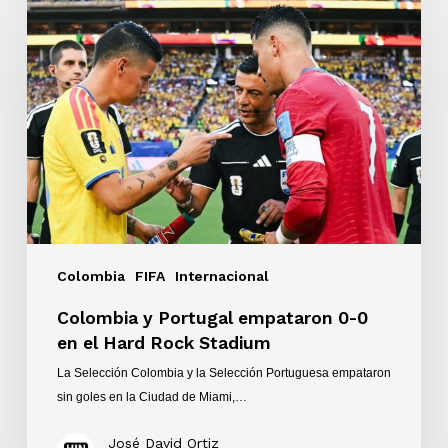
y
Portugal
empataron
0-
0
en
el
Hard
Rock
Stadium
Colombia
FIFA
Internacional
Colombia y Portugal empataron 0-0
en el Hard Rock Stadium
La Selección Colombia y la Selección Portuguesa empataron
sin goles en la Ciudad de Miami,…
José David Ortiz