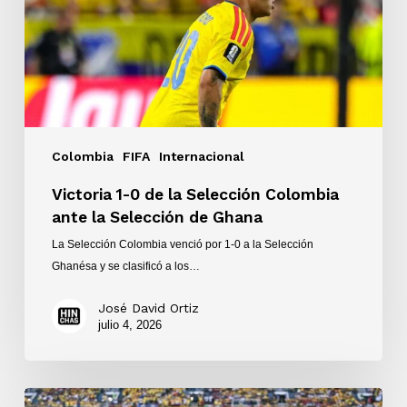
Selección
Colombia
ante
la
Selección
de
Ghana
Colombia
FIFA
Internacional
Victoria 1-0 de la Selección Colombia
ante la Selección de Ghana
La Selección Colombia venció por 1-0 a la Selección
Ghanésa y se clasificó a los…
José David Ortiz
julio 4, 2026
Colombia