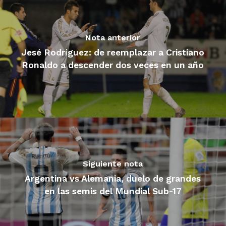
Nota anterior
Jesé Rodríguez: de reemplazar a Cristiano
Ronaldo a descender dos veces en un año
Siguiente nota
Argentina vs Alemania, duelo de grandes
en las semis del Mundial Sub-17