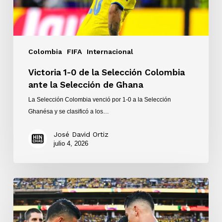
la
Selección
de
Ghana
Colombia
FIFA
Internacional
Victoria 1-0 de la Selección Colombia
ante la Selección de Ghana
La Selección Colombia venció por 1-0 a la Selección
Ghanésa y se clasificó a los…
José David Ortiz
julio 4, 2026
Colombia
y
Portugal
empataron