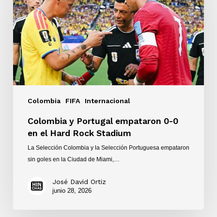
0-
0
en
el
Hard
Rock
Stadium
Colombia
FIFA
Internacional
Colombia y Portugal empataron 0-0
en el Hard Rock Stadium
La Selección Colombia y la Selección Portuguesa empataron
sin goles en la Ciudad de Miami,…
José David Ortiz
junio 28, 2026