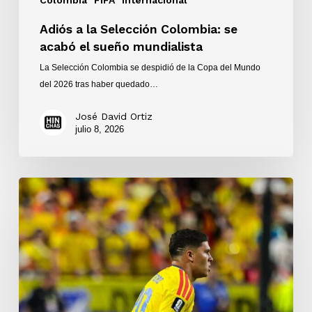
Colombia
FIFA
Internacional
Adiós a la Selección Colombia: se
acabó el sueño mundialista
La Selección Colombia se despidió de la Copa del Mundo
del 2026 tras haber quedado…
José David Ortiz
julio 8, 2026
Victoria
1-
0
de
la
Selección
Colombia
ante