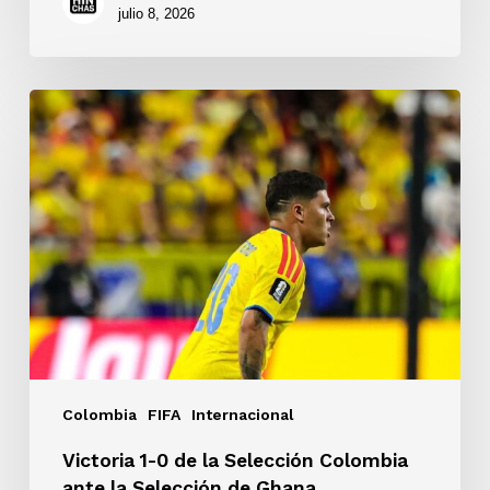
julio 8, 2026
Victoria
1-
0
de
la
Selección
Colombia
ante
la
Selección
de
Ghana
Colombia
FIFA
Internacional
Victoria 1-0 de la Selección Colombia
ante la Selección de Ghana