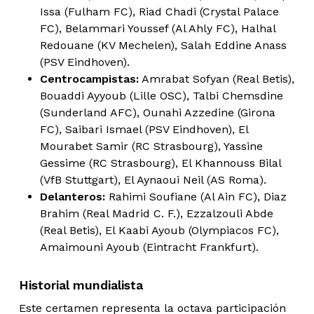
Issa (Fulham FC), Riad Chadi (Crystal Palace
FC), Belammari Youssef (Al Ahly FC), Halhal
Redouane (KV Mechelen), Salah Eddine Anass
(PSV Eindhoven).
Centrocampistas:
Amrabat Sofyan (Real Betis),
Bouaddi Ayyoub (Lille OSC), Talbi Chemsdine
(Sunderland AFC), Ounahi Azzedine (Girona
FC), Saibari Ismael (PSV Eindhoven), El
Mourabet Samir (RC Strasbourg), Yassine
Gessime (RC Strasbourg), El Khannouss Bilal
(VfB Stuttgart), El Aynaoui Neil (AS Roma).
Delanteros:
Rahimi Soufiane (Al Ain FC), Diaz
Brahim (Real Madrid C. F.), Ezzalzouli Abde
(Real Betis), El Kaabi Ayoub (Olympiacos FC),
Amaimouni Ayoub (Eintracht Frankfurt).
Historial mundialista
Este certamen representa la octava participación