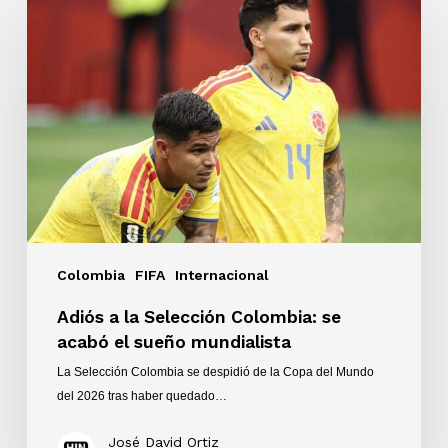
a
la
Selección
Colombia:
se
acabó
el
sueño
mundialista
Colombia
FIFA
Internacional
Adiós a la Selección Colombia: se
acabó el sueño mundialista
La Selección Colombia se despidió de la Copa del Mundo
del 2026 tras haber quedado…
José David Ortiz