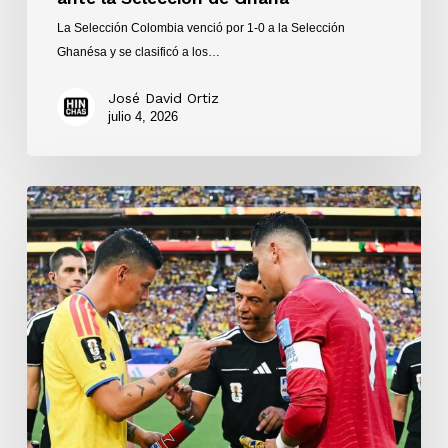
La Selección Colombia venció por 1-0 a la Selección
Ghanésa y se clasificó a los…
José David Ortiz
julio 4, 2026
Colombia
y
Portugal
empataron
0-
0
en
el
Hard
Rock
Stadium