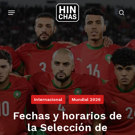
Skip
Menu
to
sear
main
content
Internacional
Mundial 2026
Fechas y horarios de
la Selección de