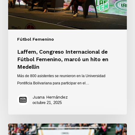
un
hito
en
Medellín
Fútbol Femenino
Laffem, Congreso Internacional de
Fútbol Femenino, marcó un hito en
Medellín
Más de 800 asistentes se reunieron en la Universidad
Pontificia Bolivariana para participar en el…
Juana Hernández
octubre 21, 2025
Deportivo
Cali