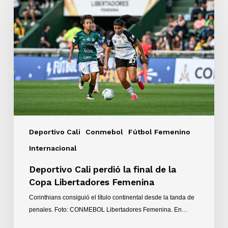
perdió
la
final
de
la
Copa
Libertadores
Femenina
Deportivo Cali
Conmebol
Fútbol Femenino
Internacional
Deportivo Cali perdió la final de la
Copa Libertadores Femenina
Corinthians consiguió el título continental desde la tanda de
penales. Foto: CONMEBOL Libertadores Femenina. En…