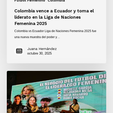
Fútbol Femenino
Colombia
Naciones
Femenina
Colombia vence a Ecuador y toma el
2025
liderato en la Liga de Naciones
Femenina 2025
Colombia vs Ecuador Liga de Naciones Femenina 2025 fue
una nueva muestra del poder y…
Juana Hernández
octubre 30, 2025
Laffem,
Congreso
Internacional
de
Fútbol
Femenino,
marcó