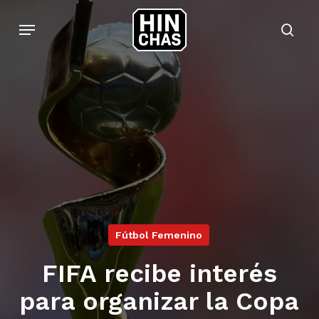
Skip
Menu
to
sear
main
content
Fútbol Femenino
FIFA recibe interés
para organizar la Copa