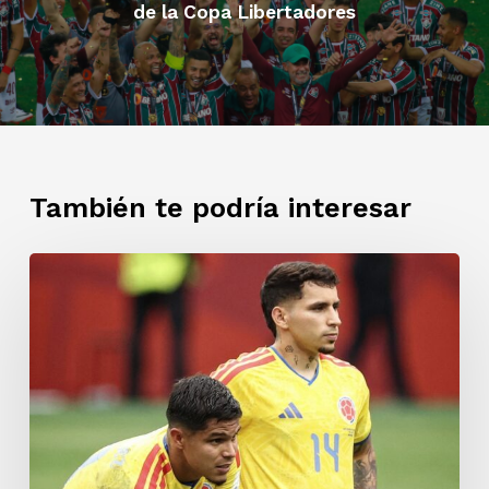
de la Copa Libertadores
También te podría interesar
Adiós
a
la
Selección
Colombia:
se
acabó
el
sueño