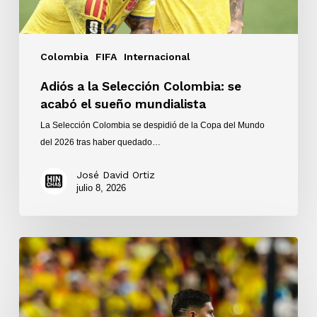
mundialista
Colombia
FIFA
Internacional
Adiós a la Selección Colombia: se
acabó el sueño mundialista
La Selección Colombia se despidió de la Copa del Mundo
del 2026 tras haber quedado…
José David Ortiz
julio 8, 2026
Victoria
1-
0
de
la