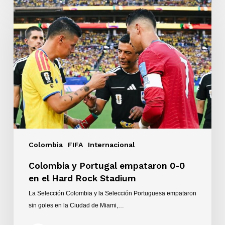
Colombia
y
Portugal
empataron
0-
0
en
el
Hard
Rock
Stadium
Colombia
FIFA
Internacional
Colombia y Portugal empataron 0-0
en el Hard Rock Stadium
La Selección Colombia y la Selección Portuguesa empataron
sin goles en la Ciudad de Miami,…