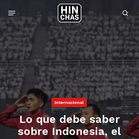
Skip
Menu
to
sear
main
content
Internacional
Lo que debe saber
sobre Indonesia, el