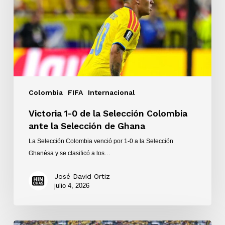
Selección
Colombia
ante
la
Selección
de
Ghana
Colombia
FIFA
Internacional
Victoria 1-0 de la Selección Colombia
ante la Selección de Ghana
La Selección Colombia venció por 1-0 a la Selección
Ghanésa y se clasificó a los…
José David Ortiz
julio 4, 2026