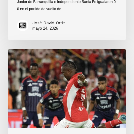
Junior de Barranquilla e Independiente Santa Fe igualaron 0-
0 en el partido de vuelta de…
José David Ortiz
mayo 24, 2026
Empate
1-
1
entre
Independiente
Santa
Fe
y
Junior
de
Barranquilla