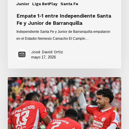
Junior
Liga BetPlay
Santa Fe
Empate 1-1 entre Independiente Santa
Fe y Junior de Barranquilla
Independiente Santa Fe y Junior de Barranquilla empataron
en el Estadio Nemesio Camacho El Campín…
José David Ortiz
mayo 17, 2026
Victoria
de
Independiente
Santa
Fe
ante
Junior
de