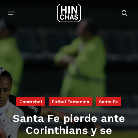
Skip
Menu
to
sear
main
content
Conmebol
Fútbol Femenino
Santa Fe
Santa Fe pierde ante
Corinthians y se