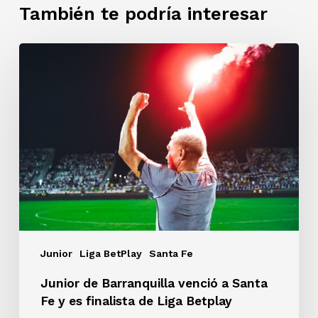
También te podría interesar
Junior
de
Barranquilla
venció
a
Santa
Fe
y
es
finalista
de
Liga
Junior
Liga BetPlay
Santa Fe
Betplay
Junior de Barranquilla venció a Santa
Fe y es finalista de Liga Betplay