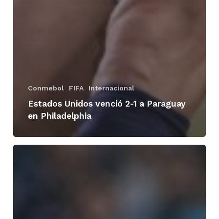
Conmebol
FIFA
Internacional
Estados Unidos venció 2-1 a Paraguay
en Philadelphia
Flamengo
se
clasificó
a
la
final