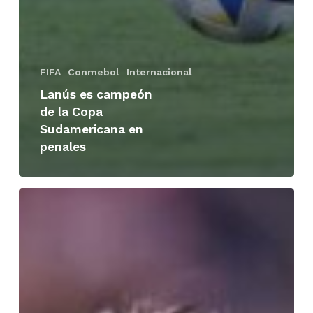
FIFA
Conmebol
Internacional
Lanús es campeón
de la Copa
Sudamericana en
penales
Estados
Unidos
venció
2-
1
a
Paraguay
en