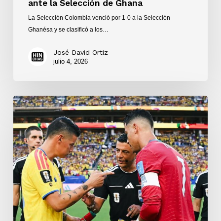
ante la Selección de Ghana
La Selección Colombia venció por 1-0 a la Selección
Ghanésa y se clasificó a los…
José David Ortiz
julio 4, 2026
Colombia
y
Portugal
empataron
0-
0
en
el
Hard
Rock
Stadium