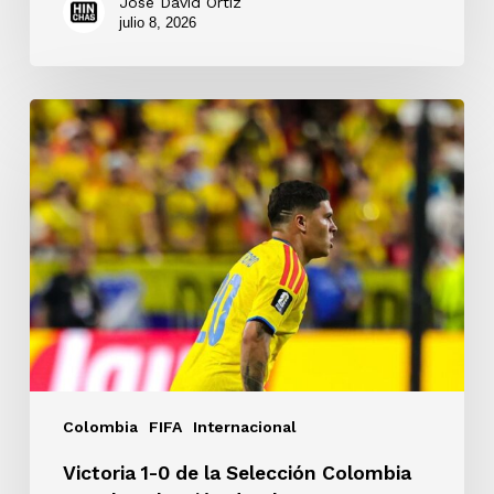
José David Ortiz
julio 8, 2026
Victoria
1-
0
de
la
Selección
Colombia
ante
la
Selección
de
Ghana
Colombia
FIFA
Internacional
Victoria 1-0 de la Selección Colombia