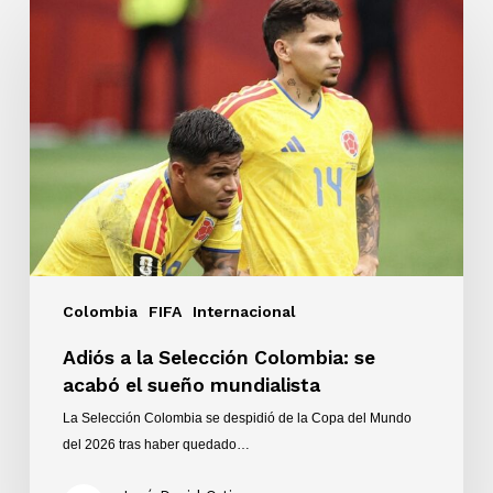
a
la
Selección
Colombia:
se
acabó
el
sueño
mundialista
Colombia
FIFA
Internacional
Adiós a la Selección Colombia: se
acabó el sueño mundialista
La Selección Colombia se despidió de la Copa del Mundo
del 2026 tras haber quedado…