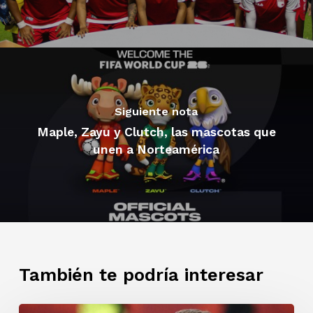
Siguiente nota
Maple, Zayu y Clutch, las mascotas que
unen a Norteamérica
También te podría interesar
Adiós