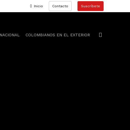
Inicio
Contacto
S
u
s
c
r
í
b
e
t
e
search
NACIONAL
COLOMBIANOS EN EL EXTERIOR