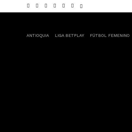
Skip
twitter
facebook
youtube
instagram
telegram
whatsapp
tiktok
to
main
content
ANTIOQUIA
LIGA BETPLAY
FÚTBOL FEMENINO